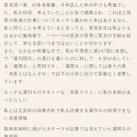
里見清一著、幻冬舎新書。今年読んだ本の中でも秀逸でし
た。私が日頃、考えていたことが全て網羅され、これほど現
実の医者の仕事についてキッチリ書かれた本はありません。
私と同じことを考えていると言っても、里見先生は私よりも
はるかに勉強家で、一つ一つの意見の背景に英文の文献を紹
介して、単なる思いつきではないことが分かります。
また、なかなか慎重な方で、私が不用意に第247回に名指し
で『週刊現代』の悪口を書いたのに対して、Ｋ社が出してい
る「週間Ｇ」と周到です。「週間Ｇ」に関しては第十六章
「名医とはなんぞや」で以下の小目に分けて容赦なく攻撃し
ています。
エッチな週刊Ｇのテキトーな「名医リスト」に私の名前があ
ったらしい
私とは正反対の治療方針で私を評価する週刊Ｇの信用できな
い名医情報
取材依頼時に掲げた大テーマが記事では消えていた週間Ｇの
無節操