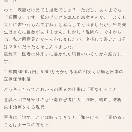
ねっ、表題だけ見ても過激でしょ？ ただし、あくまでも
「週間Ｇ」です。私のブログを読んだ患者さんが、「よくも
大胆に書いたもんですね」と感心してくれましたが、里見先
生はさらに容赦がありません。しかし「週間Ｇ」ですから
ね。私と同意見だから安心しましたが、名指しで書いた自分
はマヌケだったと感じ入りました。
最終章「医者の将来」に書かれた項目のいくつかを紹介しま
す。
１年間3000万円、5000万円かかる薬の相次ぐ登場と日本の
医療保険制度
どう考えたってこれからの医者の仕事は「死なせること」
意識不明で身寄りのない老衰患者に人工呼吸、輸血、透析、
集中治療をする現代
医者に「治す」ことは時々できても「和らげる」「慰める」
ことはナースの方が上