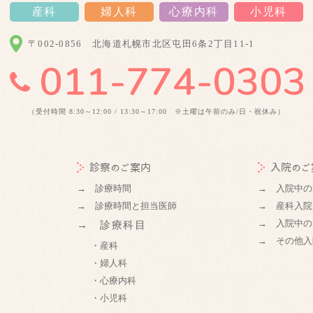
産科
婦人科
心療内科
小児科
〒002-0856
北海道札幌市北区屯田6条2丁目11-1
（受付時間 8:30～12:00 / 13:30～17:00 ※土曜は午前のみ/日・祝休み）
診察のご案内
入院のご
→ 診療時間
→ 入院中の
→ 診療時間と担当医師
→ 産科入院
→ 入院中の
→ 診療科目
→ その他入
・産科
・婦人科
・心療内科
・小児科