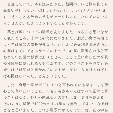
当直していて、本も読みあきた、新聞のテレビ欄を見ても
面白い番組もない、CMはうざったい、というときがありま
す。そんなとき放送大学をチェックします。たいていはつま
りませんが、たまにヒットすることがあります。
薬と妊娠についての講義がありました。今さらと思いなが
ら観たところ、非常に参考になりました。胎児が育つ時期に
よっては臓器の成長が異なり、たとえば妊娠10週を過ぎると
心臓はすでにできあがっているので、心臓に影響されると言
われていた薬の影響はありません。ここで思い出したのが双
極性障害に使われるリチウムです。どのテキストを見ても妊
娠中は絶対禁忌と書かれていますが、案外、３ヵ月を過ぎれ
ば心配はないんだ、と分かりました。
また、奇形の率が1000に１つと言われている薬は、まず安
心して良いということ。そもそも赤ちゃんはすべて正常に育
つことはなく、外形や内蔵などの奇形は２、３％を越える、
そのような状況で1000分の１の確立は無視してよい、なるほ
どなと思いました。これが理系の考え方です。昔、ある学会