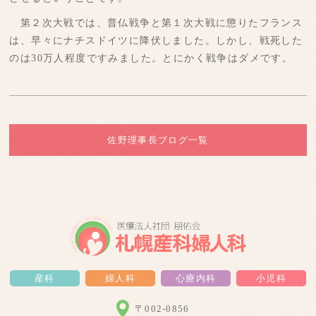
第２次大戦では、普仏戦争と第１次大戦に懲りたフランス
は、早々にナチスドイツに降伏しました。しかし、戦死した
のは30万人程度ですみました。とにかく戦争はダメです。
佐野理事長ブログ一覧
産科
婦人科
心療内科
小児科
〒002-0856