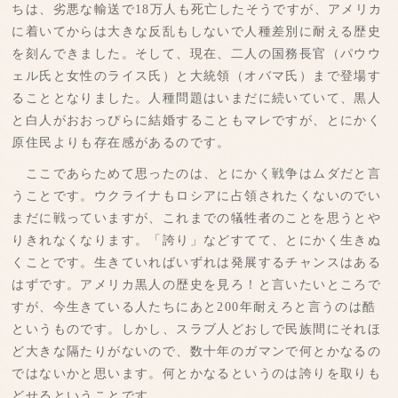
ちは、劣悪な輸送で18万人も死亡したそうですが、アメリカ
に着いてからは大きな反乱もしないで人種差別に耐える歴史
を刻んできました。そして、現在、二人の国務長官（パウウ
ェル氏と女性のライス氏）と大統領（オバマ氏）まで登場す
ることとなりました。人種問題はいまだに続いていて、黒人
と白人がおおっぴらに結婚することもマレですが、とにかく
原住民よりも存在感があるのです。
ここであらためて思ったのは、とにかく戦争はムダだと言
うことです。ウクライナもロシアに占領されたくないのでい
まだに戦っていますが、これまでの犠牲者のことを思うとや
りきれなくなります。「誇り」などすてて、とにかく生きぬ
くことです。生きていればいずれは発展するチャンスはある
はずです。アメリカ黒人の歴史を見ろ！と言いたいところで
すが、今生きている人たちにあと200年耐えろと言うのは酷
というものです。しかし、スラブ人どおしで民族間にそれほ
ど大きな隔たりがないので、数十年のガマンで何とかなるの
ではないかと思います。何とかなるというのは誇りを取りも
どせるということです。