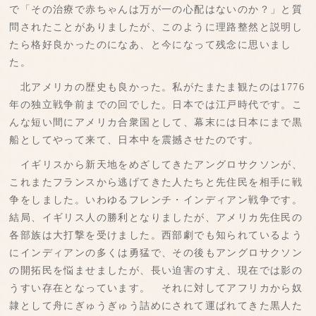
で「その治療で赤ちゃんは万が一の心配はないのか？」と質
問されたことがありましたが、このように理路整然と説明し
たら格好良かったのになあ、と今になって残念に思いまし
た。
北アメリカの歴史も良かった。私がたまたま観たのは1776
年の独立戦争前までの回でした。日本では江戸時代です。こ
んな短い間にアメリカ合衆国として、幕末には日本にまで黒
船としてやって来て、日本中を震撼させたのです。
イギリスから新天地をめざしてきたアングロサクソンが、
これまたフランスから逃げてきた人たちと先住民を相手に戦
争をしました。いわゆるフレンチ・インディアン戦争です。
結局、イギリス人の勝利となりましたが、アメリカ先住民の
各部族は大打撃を受けました。西部劇でも知られているよう
にインディアンの多くは勇猛で、その後もアングロサクソン
の開拓民を悩ませましたが、長い迫害のすえ、現在では影の
うすい存在となっています。 それに対してアフリカから奴
隷として舟にぎゅうぎゅう詰めにされて運ばれてきた黒人た