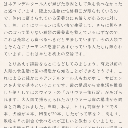
はネアンデルタール人が滅びた原因として魚を食べなかった
と述べています。陸上の生物は性格範囲が限られているの
で、体内に蓄えられている栄養分にも偏りがあるのに対し
て、魚、とくにサーモンは広い海で生活して、さらに川をさ
かのぼって限りない種類の栄養素を蓄えているはずなので、
これは是非とも食べるべきだと主張しています。今の人類で
もそんなにサーモンの恩恵にあずかっている人たちは限られ
ています。これは単なる机上の空論です。
とりあえず議論をもとにもどしてみましょう。有史以前の
人類の食生活は歯の構造から知ることができるそうです。こ
れによると確かにネアンデルタール人もわがホモ・サピエン
スを肉食が基本ということです。歯の構想から食生活を推察
した例としてはスウィフトの『ガリヴァー旅行記』があげら
れます。大人国で捕らえられたガリヴァーは歯の構造から肉
食と判断されました。当時、私は、ヒトは前歯が上下で８
本、犬歯が４本、臼歯が20本、したがって草を２、肉を１、
穀物を５の割合で食べるのが正しいと教わっていました。こ