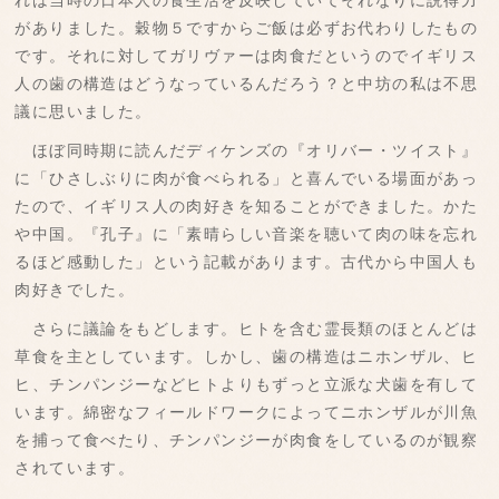
れは当時の日本人の食生活を反映していてそれなりに説得力
がありました。穀物５ですからご飯は必ずお代わりしたもの
です。それに対してガリヴァーは肉食だというのでイギリス
人の歯の構造はどうなっているんだろう？と中坊の私は不思
議に思いました。
ほぼ同時期に読んだディケンズの『オリバー・ツイスト』
に「ひさしぶりに肉が食べられる」と喜んでいる場面があっ
たので、イギリス人の肉好きを知ることができました。かた
や中国。『孔子』に「素晴らしい音楽を聴いて肉の味を忘れ
るほど感動した」という記載があります。古代から中国人も
肉好きでした。
さらに議論をもどします。ヒトを含む霊長類のほとんどは
草食を主としています。しかし、歯の構造はニホンザル、ヒ
ヒ、チンパンジーなどヒトよりもずっと立派な犬歯を有して
います。綿密なフィールドワークによってニホンザルが川魚
を捕って食べたり、チンパンジーが肉食をしているのが観察
されています。