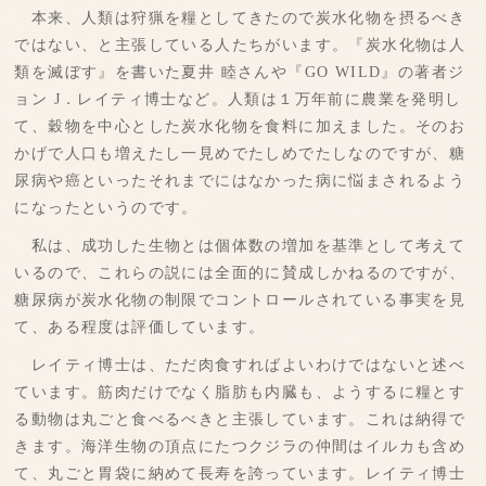
本来、人類は狩猟を糧としてきたので炭水化物を摂るべき
ではない、と主張している人たちがいます。『炭水化物は人
類を滅ぼす』を書いた夏井 睦さんや『GO WILD』の著者ジ
ョン J．レイティ博士など。人類は１万年前に農業を発明し
て、穀物を中心とした炭水化物を食料に加えました。そのお
かげで人口も増えたし一見めでたしめでたしなのですが、糖
尿病や癌といったそれまでにはなかった病に悩まされるよう
になったというのです。
私は、成功した生物とは個体数の増加を基準として考えて
いるので、これらの説には全面的に賛成しかねるのですが、
糖尿病が炭水化物の制限でコントロールされている事実を見
て、ある程度は評価しています。
レイティ博士は、ただ肉食すればよいわけではないと述べ
ています。筋肉だけでなく脂肪も内臓も、ようするに糧とす
る動物は丸ごと食べるべきと主張しています。これは納得で
きます。海洋生物の頂点にたつクジラの仲間はイルカも含め
て、丸ごと胃袋に納めて長寿を誇っています。レイティ博士