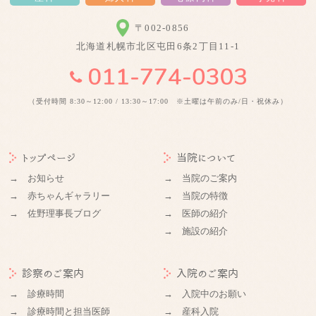
〒002-0856
北海道札幌市北区屯田6条2丁目11-1
（受付時間 8:30～12:00 / 13:30～17:00 ※土曜は午前のみ/日・祝休み）
トップページ
当院について
→ お知らせ
→ 当院のご案内
→ 赤ちゃんギャラリー
→ 当院の特徴
→ 佐野理事長ブログ
→ 医師の紹介
→ 施設の紹介
診察のご案内
入院のご案内
→ 診療時間
→ 入院中のお願い
→ 診療時間と担当医師
→ 産科入院