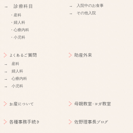
→ 入院中のお食事
→ 診療科目
→ その他入院
・産科
・婦人科
・心療内科
・小児科
よくあるご質問
助産外来
→ 産科
→ 婦人科
→ 心療内科
→ 小児科
お産について
母親教室・ヨガ教室
各種事務手続き
佐野理事長ブログ